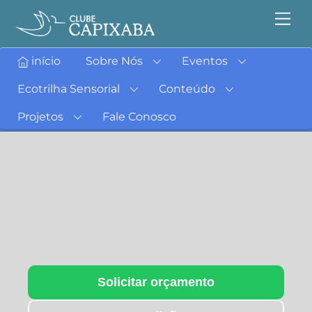
início
Sobre Nós
Eventos
Ecotrilha Sensorial
Conteúdo
Projetos
Fale Conosco
Solicitar orçamento