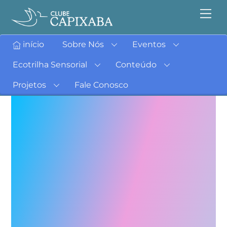
início
Sobre Nós
Eventos
Ecotrilha Sensorial
Conteúdo
Projetos
Fale Conosco